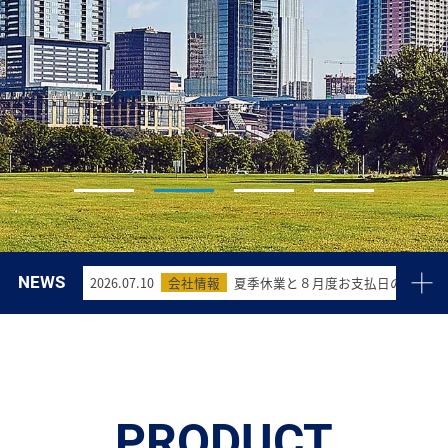
NEWS
2026.07.10
会社情報
夏季休業と８月度お支払日の変更に
2026.04.03
会社情報
ゴールデンウィーク期間中の配送業
2026.03.09
会社情報
臨時休業(4月10日)に伴う配送業務
2025.11.21
会社情報
年末年始休業とお支払日変更につい
PRODUCT