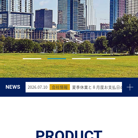
NEWS
2026.07.10
会社情報
夏季休業と８月度お支払日の変更に
2026.04.03
会社情報
ゴールデンウィーク期間中の配送業
2026.03.09
会社情報
臨時休業(4月10日)に伴う配送業務
2025.11.21
会社情報
年末年始休業とお支払日変更につい
PRODUCT