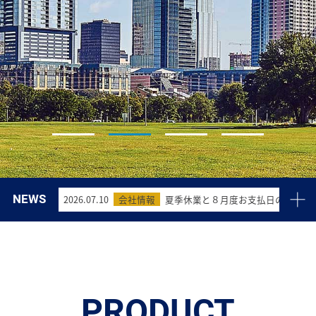
NEWS
2026.07.10
会社情報
夏季休業と８月度お支払日の変更に
2026.04.03
会社情報
ゴールデンウィーク期間中の配送業
2026.03.09
会社情報
臨時休業(4月10日)に伴う配送業務
2025.11.21
会社情報
年末年始休業とお支払日変更につい
PRODUCT