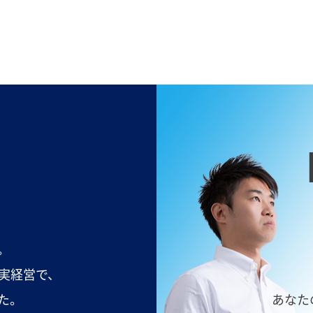
。
実経営で、
た。
あなた